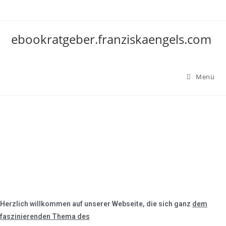
Zum
Inhalt
springen
ebookratgeber.franziskaengels.com
Menü
besiege deine Ängste
Herzlich willkommen auf unserer Webseite, die sich ganz
dem
faszinierenden Thema des