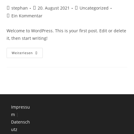
Beitrags-
Beitrag
Beitrags-
stephan
20. August 2021
Uncategorized
Autor:
veröffentlicht:
Kategorie:
Beitrags-
Ein Kommentar
Kommentare:
Welcome to WordPress. This is your first post. Edit or delete
it, then start writing!
Hello
Weiterlesen
World!
Impressu
m
|
Datensch
utz